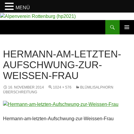
MENÜ
Suchen
Alpenverein Rottenburg (hp2021)
ZUM
PRIMÄR
INHALT
MENÜ
SPRINGEN
HERMANN-AM-LETZTEN-
AUFSCHWUNG-ZUR-
WEISSEN-FRAU
16. NOVEMBER 2014
1024 × 576
BLÜMLISALPHORN
ÜBERSCHREITUNG
Hermann-am-letzten-Aufschwung-zur-Weissen-Frau