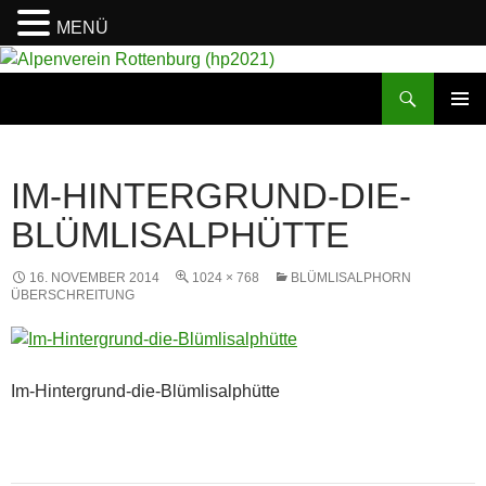
MENÜ
Suchen
Alpenverein Rottenburg (hp2021)
ZUM
PRIMÄR
INHALT
MENÜ
SPRINGEN
IM-HINTERGRUND-DIE-
BLÜMLISALPHÜTTE
16. NOVEMBER 2014
1024 × 768
BLÜMLISALPHORN
ÜBERSCHREITUNG
Im-Hintergrund-die-Blümlisalphütte