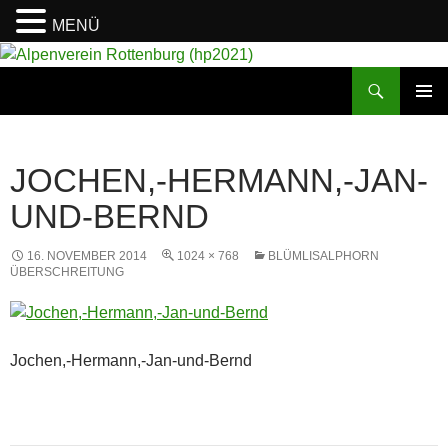
MENÜ
Suchen
Alpenverein Rottenburg (hp2021)
ZUM
PRIMÄR
INHALT
MENÜ
SPRINGEN
JOCHEN,-HERMANN,-JAN-
UND-BERND
16. NOVEMBER 2014
1024 × 768
BLÜMLISALPHORN
ÜBERSCHREITUNG
Jochen,-Hermann,-Jan-und-Bernd