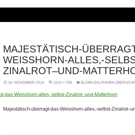
MAJESTÄTISCH-ÜBERRAGT
WEISSHORN-ALLES,-SELBS
ZINALROT–UND-MATTERH
16. NOVEMBER 2014
1024 × 768
BLÜMLISALPHORN ÜBERSCH
Majestätisch-überragt-das-Weisshorn-alles,-selbst-Zinalrot–u