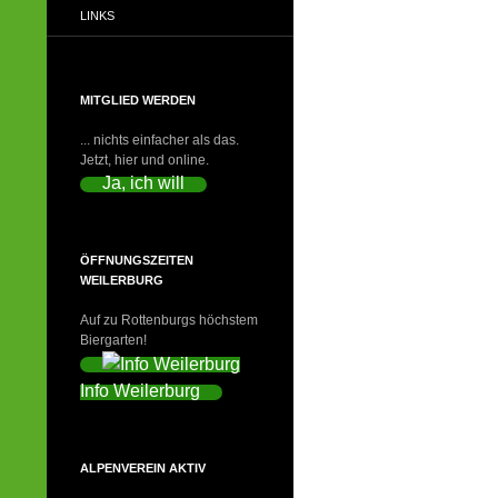
LINKS
MITGLIED WERDEN
... nichts einfacher als das.
Jetzt, hier und online.
Ja, ich will
ÖFFNUNGSZEITEN
WEILERBURG
Auf zu Rottenburgs höchstem
Biergarten!
Info Weilerburg
ALPENVEREIN AKTIV