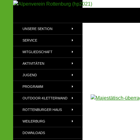
Suchen
Alpenverein Rottenburg (hp2021)
Sektion im Deutschen Alpenverein
UNSERE SEKTION
(DAV)
SERVICE
MITGLIEDSCHAFT
AKTIVITÄTEN
JUGEND
PROGRAMM
OUTDOOR-KLETTERWAND
ROTTENBURGER HAUS
WEILERBURG
DOWNLOADS