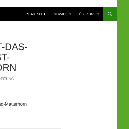
ZUM INHALT SPRINGEN
STARTSEITE
SERVICE
ÜBER UNS
-DAS-
T-
ORN
REITUNG
nd-Matterhorn