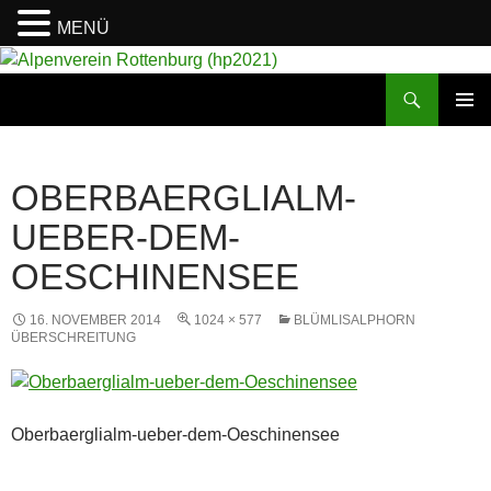
MENÜ
Suchen
Alpenverein Rottenburg (hp2021)
ZUM
PRIMÄR
INHALT
MENÜ
SPRINGEN
OBERBAERGLIALM-
UEBER-DEM-
OESCHINENSEE
16. NOVEMBER 2014
1024 × 577
BLÜMLISALPHORN
ÜBERSCHREITUNG
Oberbaerglialm-ueber-dem-Oeschinensee