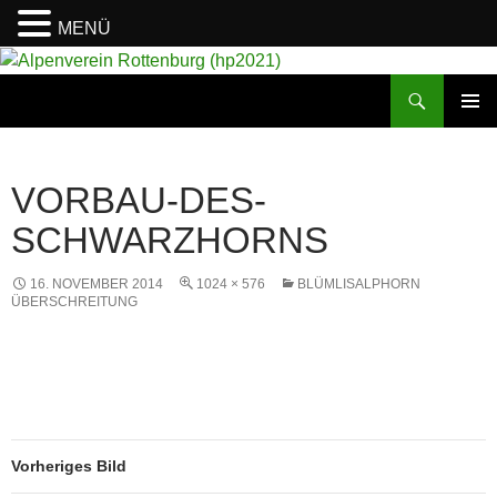
MENÜ
Suchen
Alpenverein Rottenburg (hp2021)
ZUM
PRIMÄR
INHALT
MENÜ
SPRINGEN
VORBAU-DES-
SCHWARZHORNS
16. NOVEMBER 2014
1024 × 576
BLÜMLISALPHORN
ÜBERSCHREITUNG
Vorheriges Bild