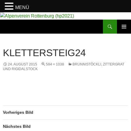
MENÜ
Suchen
Alpenverein Rottenburg (hp2021)
ZUM
PRIMÄR
INHALT
MENÜ
SPRINGEN
KLETTERSTEIG24
24. AUGUST 2015
584 × 1038
BRUNNISTÖCKLI, ZITTERGRAT
UND RIGIDALSTOCK
Vorheriges Bild
Nächstes Bild