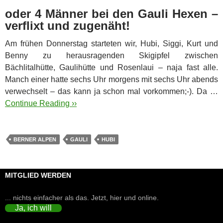
oder 4 Männer bei den Gauli Hexen –
verflixt und zugenäht!
Am frühen Donnerstag starteten wir, Hubi, Siggi, Kurt und
Benny zu herausragenden Skigipfel zwischen
Bächlitalhütte, Gaulihütte und Rosenlaui – naja fast alle.
Manch einer hatte sechs Uhr morgens mit sechs Uhr abends
verwechselt – das kann ja schon mal vorkommen;-). Da …
Continue Reading ››
BERNER ALPEN
GAULI
HUBI
MITGLIED WERDEN
... nichts einfacher als das. Jetzt, hier und online.
Ja, ich will