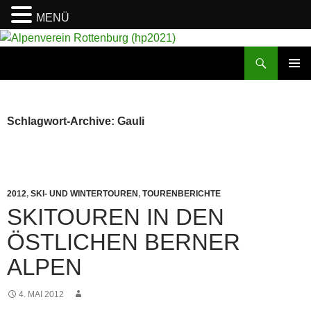
MENÜ
Suchen
Alpenverein Rottenburg (hp2021)
ZUM
PRIMÄR
INHALT
MENÜ
SPRINGEN
Schlagwort-Archive: Gauli
2012
,
SKI- UND WINTERTOUREN
,
TOURENBERICHTE
SKITOUREN IN DEN
ÖSTLICHEN BERNER
ALPEN
4. MAI 2012