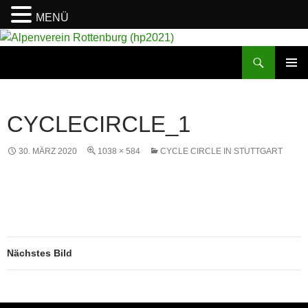
MENÜ
Suchen
Alpenverein Rottenburg (hp2021)
ZUM
PRIMÄR
INHALT
MENÜ
SPRINGEN
CYCLECIRCLE_1
30. MÄRZ 2020
1038 × 584
CYCLE CIRCLE IN STUTTGART
Nächstes Bild