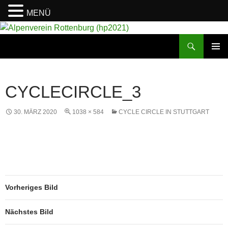
MENÜ
Suchen
Alpenverein Rottenburg (hp2021)
ZUM
PRIMÄR
INHALT
MENÜ
SPRINGEN
CYCLECIRCLE_3
30. MÄRZ 2020
1038 × 584
CYCLE CIRCLE IN STUTTGART
Vorheriges Bild
Nächstes Bild