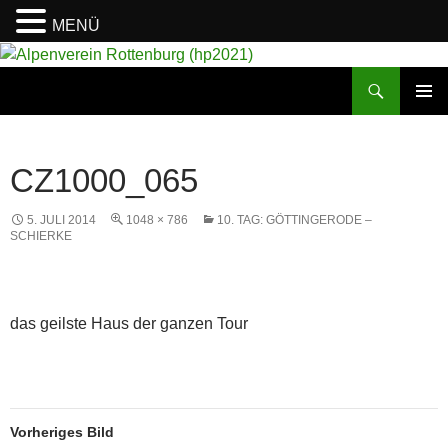
MENÜ
Suchen
Alpenverein Rottenburg (hp2021)
ZUM
PRIMÄR
INHALT
MENÜ
SPRINGEN
CZ1000_065
5. JULI 2014
1048 × 786
10. TAG: GÖTTINGERODE –
SCHIERKE
das geilste Haus der ganzen Tour
Vorheriges Bild