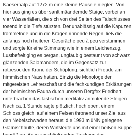
Kaesernalp auf 1272 m eine kleine Pause einlegten. Von
hier aus ging es über sanft mäandernde Staige, vorbei an
vier Wasserfällen, die sich von drei Seiten des Talschlusses
tosend in die Tiefe stürzten. Der unablässig auf die Kapuzen
trommelnde und in die Kragen rinnende Regen, ließ die
anfangs noch heiteren Gespräche peu à peu verstummen
und sorgte für eine Stimmung wie in einem Leichenzug.
Lustbefreit ging es bergan, ungläubig bestaunt von schwarz
glänzenden Salamandern, die im Gegensatz zur
rotbesockten Krone der Schöpfung, sichtlich Freude am
himmlischen Nass hatten. Einzig die Monologe der
mitgereisten Lehrerschaft und die fachkundigen Erklärungen
der heimischen Fauna durch unseren Bergfex Friedbert
unterbrachen das fast schon meditativ anmutende Steigen.
Nach ca. 1 Stunde ragte plötzlich, hoch oben, einem
Schloss gleich, auf einem Felsen thronend unser Ziel aus
den Nebelschwaden heraus: die 1993 m üNN gelegene
Glärnischhütte, deren Wirtsleute uns mit einer heißen Suppe
begrüßten. Beim anschließenden Trocknen der