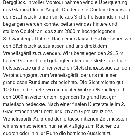
Bergglück. In voller Montour nahmen wir die Überquerung
des Glärnischfirn in Angriff. Da der erste Couloir, der uns auf
den Bächistock führen sollte aus Sicherheitsgründen nicht
begangen werden konnte, peilten wir das hintere und
steilere Couloir an, das zum 2860 m hochgelegenen
Schwandergrat führte. Nach einer Jause beschlossenen wir
den Bächistock auszulassen und uns direkt dem
Vrenelisgärtli zuzuwenden. Wir überstiegen den 2915 m
hohen Glärnisch und gelangten über eine steile, brüchige
Felspassage und einer weiteren Gletscherpassage auf den
Verbindungsgrat zum Vrenelisgärtli, der uns mit einer
grandiosen Rundumsicht belohnte. Die Sicht reichte gut
1000 m in die Tiefe, wo ein dichter Wolken-/Nebelteppich
den 1000 m weiter unten liegenden Talgrund fast gar
malerisch bedeckte. Nach einer finalen Kletterstelle im 2.
Grad standen wir überglücklich am Gipfelkreuz des
Vrenelisgärtli. Aufgrund der fortgeschrittenen Zeit mussten
wir uns entscheiden, nun relativ zügig zum Ruchen zu
queren oder in aller Ruhe die herrliche Aussicht zu