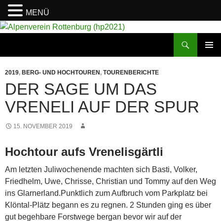
MENÜ
Suchen
Alpenverein Rottenburg (hp2021)
ZUM
PRIMÄR
INHALT
MENÜ
2019
,
BERG- UND HOCHTOUREN
,
TOURENBERICHTE
SPRINGEN
DER SAGE UM DAS
VRENELI AUF DER SPUR
15. NOVEMBER 2019
Hochtour aufs Vrenelisgärtli
Am letzten Juliwochenende machten sich Basti, Volker,
Friedhelm, Uwe, Chrisse, Christian und Tommy auf den Weg
ins Glarnerland.
Punktlich zum Aufbruch vom Parkplatz bei
Klöntal-Plätz begann es zu regnen. 2 Stunden ging es über
gut begehbare Forstwege bergan bevor wir auf der