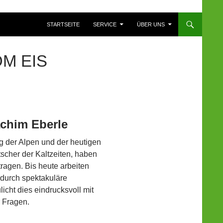
ZUM INHALT SPRINGEN
STARTSEITE
SERVICE
ÜBER UNS
OM EIS
achim Eberle
ng der Alpen und der heutigen
cher der Kaltzeiten, haben
ragen. Bis heute arbeiten
 durch spektakuläre
icht dies eindrucksvoll mit
r Fragen.