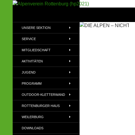
Suchen
Alpenverein Rottenburg (hp2021)
Sektion im Deutschen Alpenverein
UNSERE SEKTION
(DAV)
SERVICE
MITGLIEDSCHAFT
AKTIVITÄTEN
JUGEND
PROGRAMM
OUTDOOR-KLETTERWAND
ROTTENBURGER HAUS
WEILERBURG
DOWNLOADS