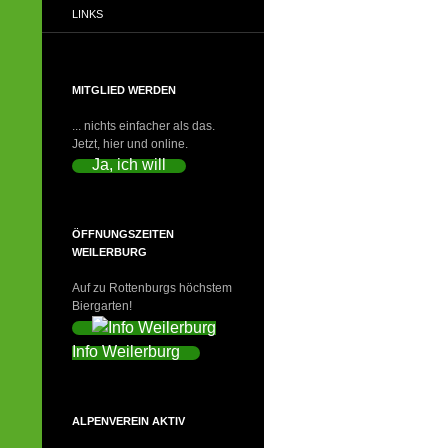
LINKS
MITGLIED WERDEN
... nichts einfacher als das.
Jetzt, hier und online.
Ja, ich will
ÖFFNUNGSZEITEN
WEILERBURG
Auf zu Rottenburgs höchstem
Biergarten!
Info Weilerburg
ALPENVEREIN AKTIV