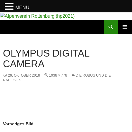
MENÜ
Suchen
Alpenverein Rottenburg (hp2021)
ZUM
PRIMÄR
INHALT
MENÜ
SPRINGEN
OLYMPUS DIGITAL
CAMERA
29. OKTOBER 2018
1038 × 778
DIE ROBUS UND DIE
RADOSIES
Vorheriges Bild