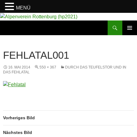
MENÜ
Suchen
Alpenverein Rottenburg (hp2021)
ZUM
PRIMÄR
INHALT
MENÜ
SPRINGEN
FEHLATAL001
16. MAI 2014
550 × 367
DURCH DAS TEUFELSTOR UND IN
DAS FEHLATAL
Vorheriges Bild
Nächstes Bild