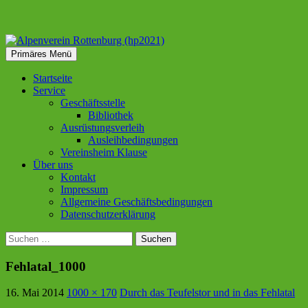
Suchen
Zum
Primäres Menü
Inhalt
Alpenverein Rottenburg
springen
Startseite
Service
(hp2021)
Geschäftsstelle
Bibliothek
Ausrüstungsverleih
Ausleihbedingungen
Vereinsheim Klause
Über uns
Kontakt
Impressum
Allgemeine Geschäftsbedingungen
Datenschutzerklärung
Suchen
nach:
Fehlatal_1000
16. Mai 2014
1000 × 170
Durch das Teufelstor und in das Fehlatal