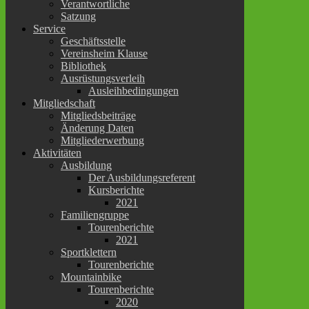
Verantwortliche
Satzung
Service
Geschäftsstelle
Vereinsheim Klause
Bibliothek
Ausrüstungsverleih
Ausleihbedingungen
Mitgliedschaft
Mitgliedsbeiträge
Änderung Daten
Mitgliederwerbung
Aktivitäten
Ausbildung
Der Ausbildungsreferent
Kursberichte
2021
Familiengruppe
Tourenberichte
2021
Sportklettern
Tourenberichte
Mountainbike
Tourenberichte
2020