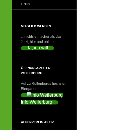
LINKS
MITGLIED WERDEN
... nichts einfacher als das.
Jetzt, hier und online.
Ja, ich will
ÖFFNUNGSZEITEN
WEILERBURG
Auf zu Rottenburgs höchstem
Biergarten!
Info Weilerburg
ALPENVEREIN AKTIV