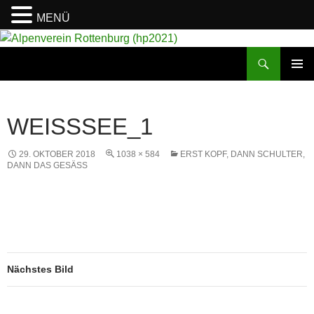
MENÜ
Suchen
Alpenverein Rottenburg (hp2021)
ZUM
PRIMÄR
INHALT
MENÜ
SPRINGEN
WEISSSEE_1
29. OKTOBER 2018
1038 × 584
ERST KOPF, DANN SCHULTER,
DANN DAS GESÄSS
Nächstes Bild