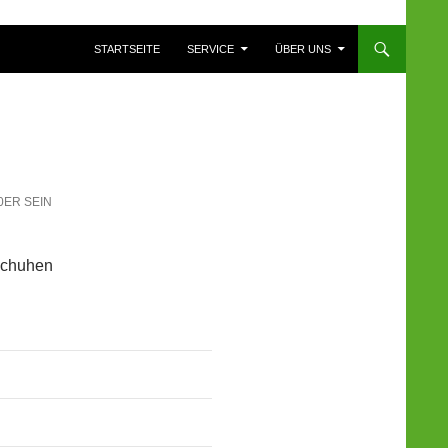
ZUM INHALT SPRINGEN
STARTSEITE
SERVICE
ÜBER UNS
0ER SEIN
 Schuhen