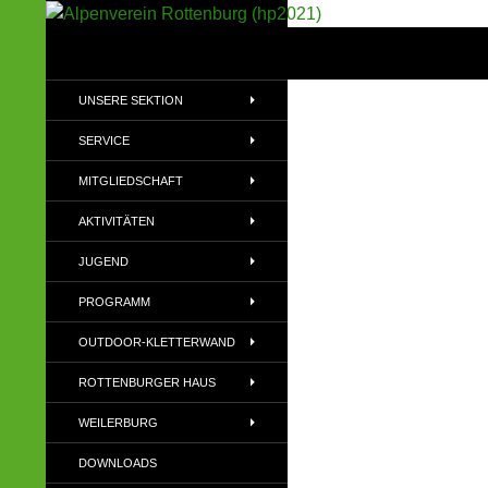
Suchen
Alpenverein Rottenburg (hp2021)
Sektion im Deutschen Alpenverein
UNSERE SEKTION
(DAV)
SERVICE
MITGLIEDSCHAFT
AKTIVITÄTEN
JUGEND
PROGRAMM
OUTDOOR-KLETTERWAND
ROTTENBURGER HAUS
WEILERBURG
DOWNLOADS