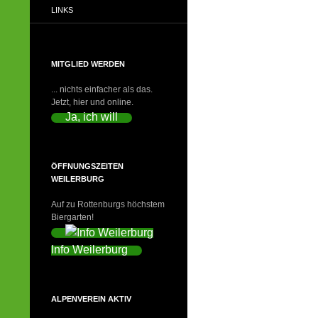
LINKS
MITGLIED WERDEN
... nichts einfacher als das.
Jetzt, hier und online.
Ja, ich will
ÖFFNUNGSZEITEN
WEILERBURG
Auf zu Rottenburgs höchstem
Biergarten!
Info Weilerburg
ALPENVEREIN AKTIV