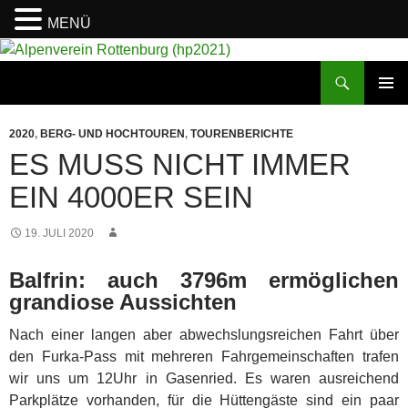
MENÜ
Suchen
Alpenverein Rottenburg (hp2021)
ZUM
PRIMÄR
INHALT
MENÜ
2020
,
BERG- UND HOCHTOUREN
,
TOURENBERICHTE
SPRINGEN
ES MUSS NICHT IMMER
EIN 4000ER SEIN
19. JULI 2020
Balfrin: auch 3796m ermöglichen
grandiose Aussichten
Nach einer langen aber abwechslungsreichen Fahrt über
den Furka-Pass mit mehreren Fahrgemeinschaften trafen
wir uns um 12Uhr in Gasenried.
Es waren ausreichend
Parkplätze vorhanden, für die Hüttengäste sind ein paar