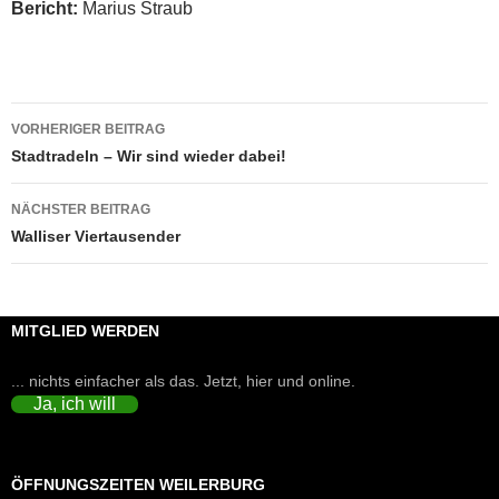
Bericht:
Marius Straub
Beitragsnavigation
VORHERIGER BEITRAG
Stadtradeln – Wir sind wieder dabei!
NÄCHSTER BEITRAG
Walliser Viertausender
MITGLIED WERDEN
... nichts einfacher als das. Jetzt, hier und online.
Ja, ich will
ÖFFNUNGSZEITEN WEILERBURG