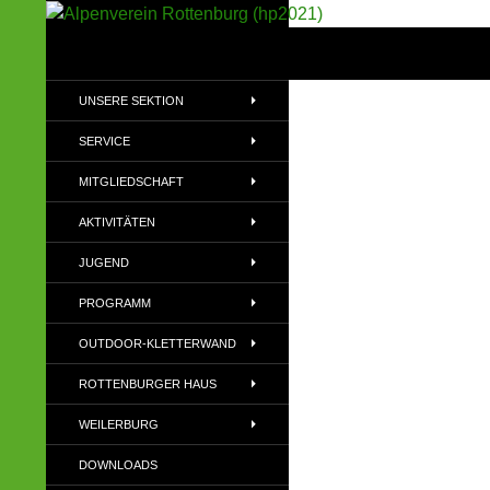
Suchen
Alpenverein Rottenburg (hp2021)
Sektion im Deutschen Alpenverein
UNSERE SEKTION
(DAV)
SERVICE
MITGLIEDSCHAFT
AKTIVITÄTEN
JUGEND
PROGRAMM
OUTDOOR-KLETTERWAND
ROTTENBURGER HAUS
WEILERBURG
DOWNLOADS