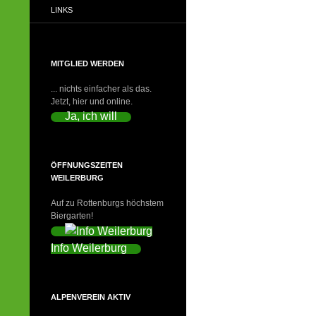
LINKS
MITGLIED WERDEN
... nichts einfacher als das.
Jetzt, hier und online.
Ja, ich will
ÖFFNUNGSZEITEN
WEILERBURG
Auf zu Rottenburgs höchstem
Biergarten!
Info Weilerburg
ALPENVEREIN AKTIV