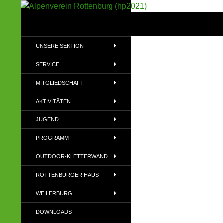
Suchen
Alpenverein Rottenburg (hp2021)
Sektion im Deutschen Alpenverein
UNSERE SEKTION
(DAV)
SERVICE
MITGLIEDSCHAFT
AKTIVITÄTEN
JUGEND
PROGRAMM
OUTDOOR-KLETTERWAND
ROTTENBURGER HAUS
WEILERBURG
DOWNLOADS