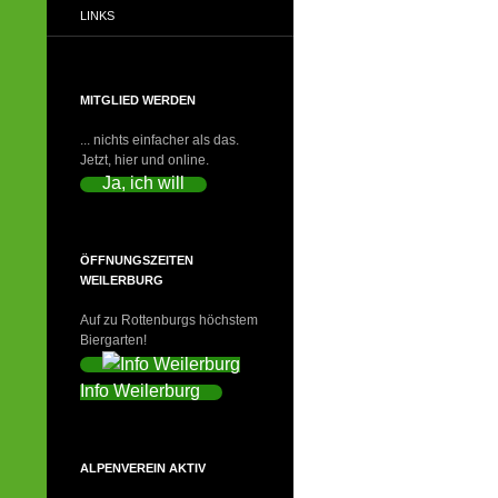
LINKS
MITGLIED WERDEN
... nichts einfacher als das.
Jetzt, hier und online.
Ja, ich will
ÖFFNUNGSZEITEN
WEILERBURG
Auf zu Rottenburgs höchstem
Biergarten!
Info Weilerburg
ALPENVEREIN AKTIV