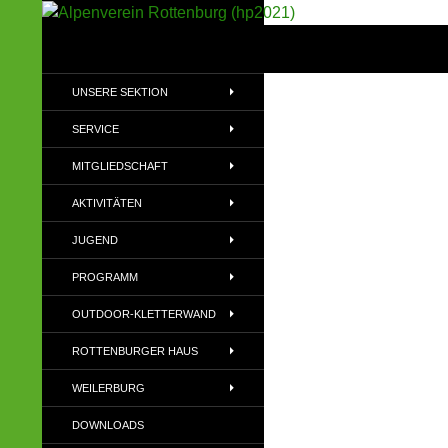
Suchen
Alpenverein Rottenburg (hp2021)
Sektion im Deutschen Alpenverein
UNSERE SEKTION
(DAV)
SERVICE
MITGLIEDSCHAFT
AKTIVITÄTEN
JUGEND
PROGRAMM
OUTDOOR-KLETTERWAND
ROTTENBURGER HAUS
WEILERBURG
DOWNLOADS