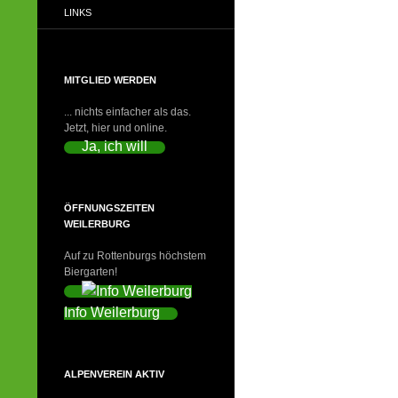
LINKS
MITGLIED WERDEN
... nichts einfacher als das.
Jetzt, hier und online.
Ja, ich will
ÖFFNUNGSZEITEN
WEILERBURG
Auf zu Rottenburgs höchstem
Biergarten!
Info Weilerburg
ALPENVEREIN AKTIV