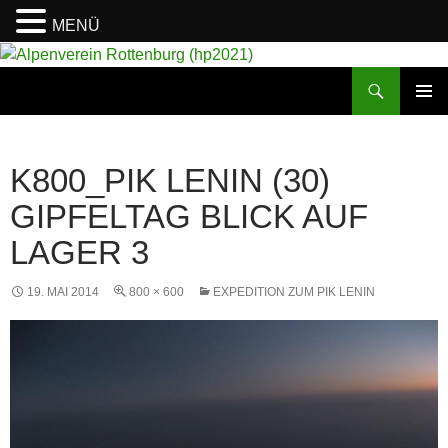
MENÜ
Suchen
Alpenverein Rottenburg (hp2021)
ZUM
PRIMÄR
INHALT
MENÜ
SPRINGEN
K800_PIK LENIN (30)
GIPFELTAG BLICK AUF
LAGER 3
19. MAI 2014
800 × 600
EXPEDITION ZUM PIK LENIN