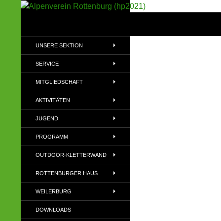
Suchen
Alpenverein Rottenburg (hp2021)
Sektion im Deutschen Alpenverein
UNSERE SEKTION
(DAV)
SERVICE
MITGLIEDSCHAFT
AKTIVITÄTEN
JUGEND
PROGRAMM
OUTDOOR-KLETTERWAND
ROTTENBURGER HAUS
WEILERBURG
DOWNLOADS