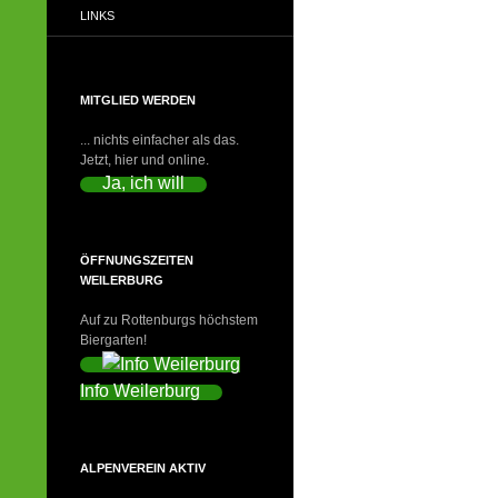
LINKS
MITGLIED WERDEN
... nichts einfacher als das.
Jetzt, hier und online.
Ja, ich will
ÖFFNUNGSZEITEN
WEILERBURG
Auf zu Rottenburgs höchstem
Biergarten!
Info Weilerburg
ALPENVEREIN AKTIV