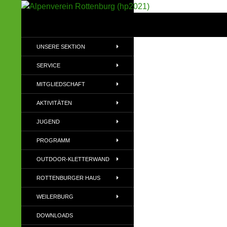
Suchen
Alpenverein Rottenburg (hp2021)
Sektion im Deutschen Alpenverein
UNSERE SEKTION
(DAV)
SERVICE
MITGLIEDSCHAFT
AKTIVITÄTEN
JUGEND
PROGRAMM
OUTDOOR-KLETTERWAND
ROTTENBURGER HAUS
WEILERBURG
DOWNLOADS