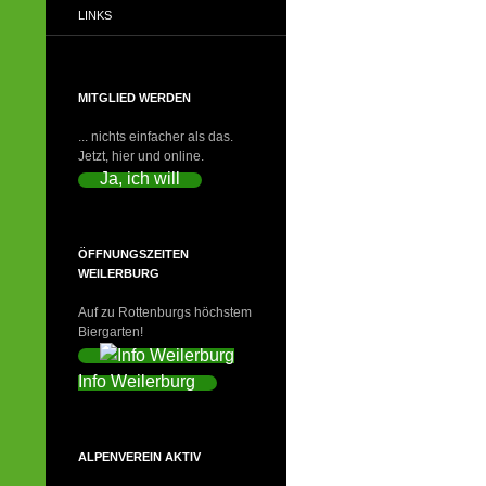
LINKS
MITGLIED WERDEN
... nichts einfacher als das.
Jetzt, hier und online.
Ja, ich will
ÖFFNUNGSZEITEN
WEILERBURG
Auf zu Rottenburgs höchstem
Biergarten!
Info Weilerburg
ALPENVEREIN AKTIV