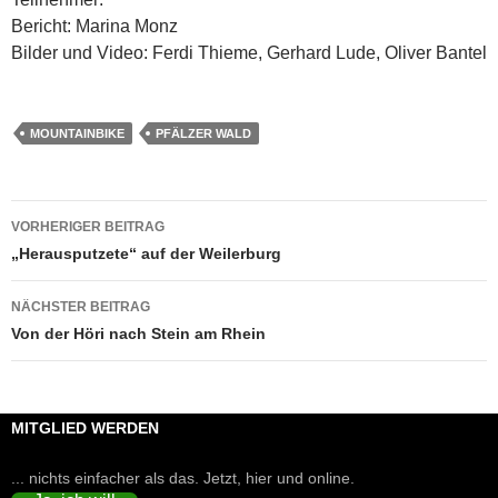
Bericht: Marina Monz
Bilder und Video: Ferdi Thieme, Gerhard Lude, Oliver Bantel
MOUNTAINBIKE
PFÄLZER WALD
Beitragsnavigation
VORHERIGER BEITRAG
„Herausputzete“ auf der Weilerburg
NÄCHSTER BEITRAG
Von der Höri nach Stein am Rhein
MITGLIED WERDEN
... nichts einfacher als das. Jetzt, hier und online.