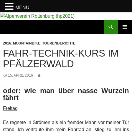
MENÜ
Suchen
Alpenverein Rottenburg (hp2021)
ZUM
PRIMÄR
INHALT
MENÜ
2016
,
MOUNTAINBIKE
,
TOURENBERICHTE
SPRINGEN
FAHR-TECHNIK-KURS IM
PFÄLZERWALD
15. APRIL 2016
oder: wie man über nasse Wurzeln
fährt
Freitag
Es regnete in Strömen als ein fremder Mann vor meiner Tür
stand. Ich vertraute ihm mein Fahrrad an, stieg zu ihm ins