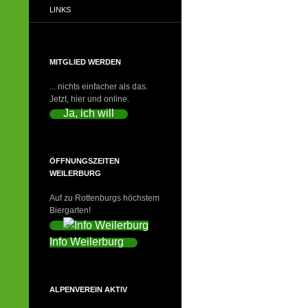
LINKS
MITGLIED WERDEN
... nichts einfacher als das.
Jetzt, hier und online.
Ja, ich will
ÖFFNUNGSZEITEN
WEILERBURG
Auf zu Rottenburgs höchstem
Biergarten!
Info Weilerburg
ALPENVEREIN AKTIV