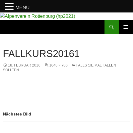
MENÜ
Suchen
Alpenverein Rottenburg (hp2021)
ZUM
PRIMÄR
INHALT
MENÜ
SPRINGEN
FALLKURS20161
18. FEBRUAR 2016
1048 × 786
FALLS SIE MAL FALLEN
SOLLTEN…
Nächstes Bild