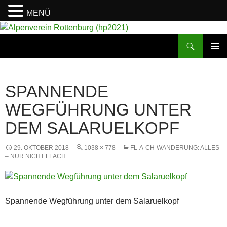
MENÜ
Suchen
Alpenverein Rottenburg (hp2021)
ZUM
PRIMÄR
INHALT
MENÜ
SPRINGEN
SPANNENDE
WEGFÜHRUNG UNTER
DEM SALARUELKOPF
29. OKTOBER 2018
1038 × 778
FL-A-CH-WANDERUNG: ALLES
– NUR NICHT FLACH
Spannende Wegführung unter dem Salaruelkopf