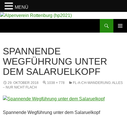
MENÜ
Suchen
Alpenverein Rottenburg (hp2021)
ZUM
PRIMÄR
INHALT
MENÜ
SPRINGEN
SPANNENDE
WEGFÜHRUNG UNTER
DEM SALARUELKOPF
29. OKTOBER 2018
1038 × 778
FL-A-CH-WANDERUNG: ALLES
– NUR NICHT FLACH
Spannende Wegführung unter dem Salaruelkopf