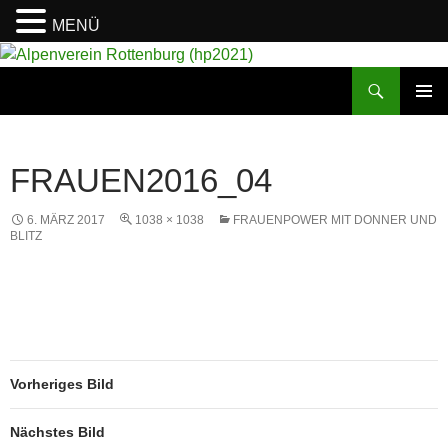
MENÜ
Suchen
Alpenverein Rottenburg (hp2021)
ZUM
PRIMÄR
INHALT
MENÜ
SPRINGEN
FRAUEN2016_04
6. MÄRZ 2017
1038 × 1038
FRAUENPOWER MIT DONNER UND
BLITZ
Vorheriges Bild
Nächstes Bild