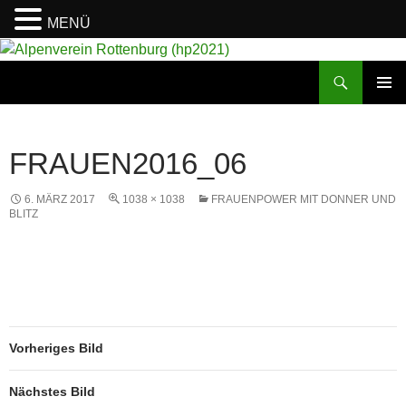
MENÜ
Suchen
Alpenverein Rottenburg (hp2021)
ZUM
PRIMÄR
INHALT
MENÜ
SPRINGEN
FRAUEN2016_06
6. MÄRZ 2017
1038 × 1038
FRAUENPOWER MIT DONNER UND
BLITZ
Vorheriges Bild
Nächstes Bild