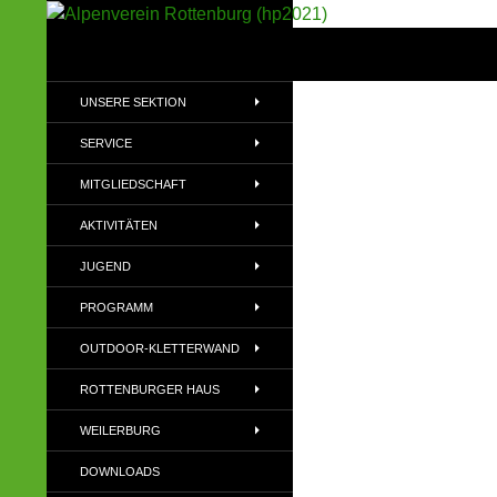
Suchen
Alpenverein Rottenburg (hp2021)
Sektion im Deutschen Alpenverein
UNSERE SEKTION
(DAV)
SERVICE
MITGLIEDSCHAFT
AKTIVITÄTEN
JUGEND
PROGRAMM
OUTDOOR-KLETTERWAND
ROTTENBURGER HAUS
WEILERBURG
DOWNLOADS