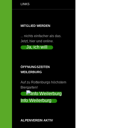
LINKS
MITGLIED WERDEN
... nichts einfacher als das.
Jetzt, hier und online.
Ja, ich will
ÖFFNUNGSZEITEN
WEILERBURG
Auf zu Rottenburgs höchstem
Biergarten!
Info Weilerburg
ALPENVEREIN AKTIV