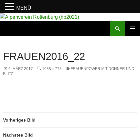
MENÜ
Suchen
Alpenverein Rottenburg (hp2021)
ZUM
PRIMÄR
INHALT
MENÜ
SPRINGEN
FRAUEN2016_22
6. MÄRZ 2017
1038 × 778
FRAUENPOWER MIT DONNER UND
BLITZ
Vorheriges Bild
Nächstes Bild