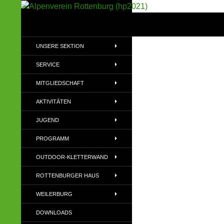
Suchen
Alpenverein Rottenburg (hp2021)
Sektion im Deutschen Alpenverein
UNSERE SEKTION
(DAV)
SERVICE
MITGLIEDSCHAFT
AKTIVITÄTEN
JUGEND
PROGRAMM
OUTDOOR-KLETTERWAND
ROTTENBURGER HAUS
WEILERBURG
DOWNLOADS