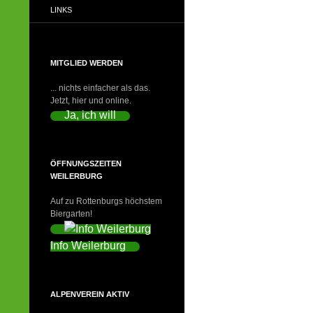
LINKS
MITGLIED WERDEN
... nichts einfacher als das.
Jetzt, hier und online.
Ja, ich will
ÖFFNUNGSZEITEN
WEILERBURG
Auf zu Rottenburgs höchstem
Biergarten!
Info Weilerburg
ALPENVEREIN AKTIV