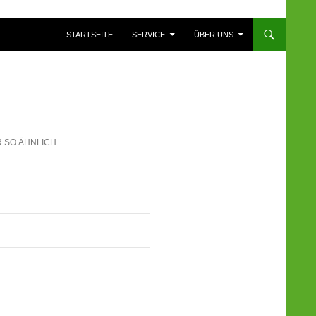
ZUM INHALT SPRINGEN
STARTSEITE
SERVICE
ÜBER UNS
R SO ÄHNLICH