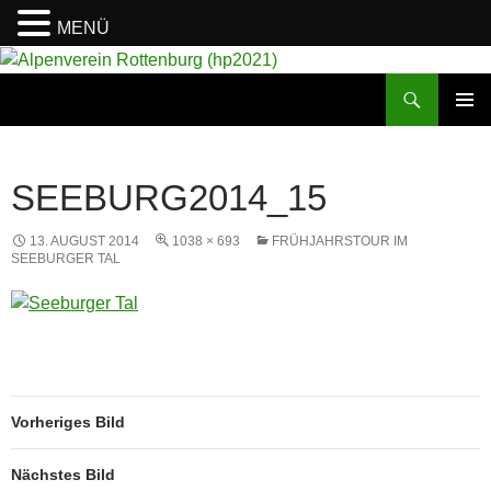
MENÜ
Suchen
Alpenverein Rottenburg (hp2021)
ZUM
PRIMÄR
INHALT
MENÜ
SPRINGEN
SEEBURG2014_15
13. AUGUST 2014
1038 × 693
FRÜHJAHRSTOUR IM
SEEBURGER TAL
Vorheriges Bild
Nächstes Bild