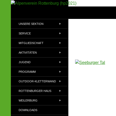
Suchen
Alpenverein Rottenburg (hp2021)
Sektion im Deutschen Alpenverein
UNSERE SEKTION
(DAV)
SERVICE
MITGLIEDSCHAFT
AKTIVITÄTEN
JUGEND
PROGRAMM
OUTDOOR-KLETTERWAND
ROTTENBURGER HAUS
WEILERBURG
DOWNLOADS