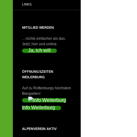
LINKS
MITGLIED WERDEN
... nichts einfacher als das.
Jetzt, hier und online.
Ja, ich will
ÖFFNUNGSZEITEN
WEILERBURG
Auf zu Rottenburgs höchstem
Biergarten!
Info Weilerburg
ALPENVEREIN AKTIV