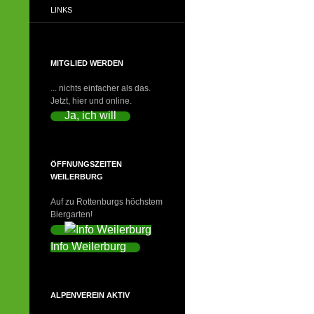
LINKS
MITGLIED WERDEN
... nichts einfacher als das.
Jetzt, hier und online.
Ja, ich will
ÖFFNUNGSZEITEN
WEILERBURG
Auf zu Rottenburgs höchstem
Biergarten!
Info Weilerburg
ALPENVEREIN AKTIV