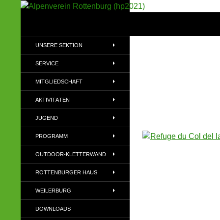
Suchen
Alpenverein Rottenburg (hp2021)
Sektion im Deutschen Alpenverein
UNSERE SEKTION
(DAV)
SERVICE
MITGLIEDSCHAFT
AKTIVITÄTEN
JUGEND
PROGRAMM
OUTDOOR-KLETTERWAND
ROTTENBURGER HAUS
WEILERBURG
DOWNLOADS