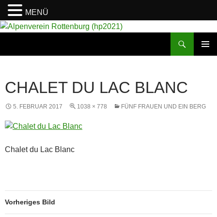
MENÜ
Suchen
Alpenverein Rottenburg (hp2021)
ZUM
PRIMÄR
INHALT
MENÜ
SPRINGEN
CHALET DU LAC BLANC
5. FEBRUAR 2017
1038 × 778
FÜNF FRAUEN UND EIN BERG
Chalet du Lac Blanc
Vorheriges Bild