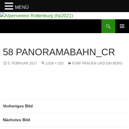
MENÜ
Suchen
Alpenverein Rottenburg (hp2021)
ZUM
PRIMÄR
INHALT
MENÜ
SPRINGEN
58 PANORAMABAHN_CR
5. FEBRUAR 2017
1038 × 320
FÜNF FRAUEN UND EIN BERG
Vorheriges Bild
Nächstes Bild