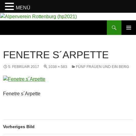
MENÜ
Suchen
Alpenverein Rottenburg (hp2021)
ZUM
PRIMÄR
INHALT
MENÜ
SPRINGEN
FENETRE S´ARPETTE
5. FEBRUAR 2017
1038 × 583
FÜNF FRAUEN UND EIN BERG
Fenetre s´Arpette
Vorheriges Bild