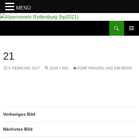
MENÜ
Suchen
Alpenverein Rottenburg (hp2021)
ZUM
PRIMÄR
INHALT
MENÜ
SPRINGEN
21
5. FEBRUAR 2017
1038 × 583
FÜNF FRAUEN UND EIN BERG
Vorheriges Bild
Nächstes Bild