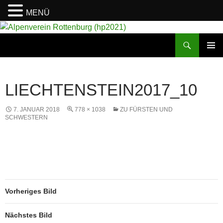
MENÜ
Suchen
Alpenverein Rottenburg (hp2021)
ZUM
PRIMÄR
INHALT
MENÜ
SPRINGEN
LIECHTENSTEIN2017_10
7. JANUAR 2018
778 × 1038
ZU FÜRSTEN UND
SCHWESTERN
Vorheriges Bild
Nächstes Bild