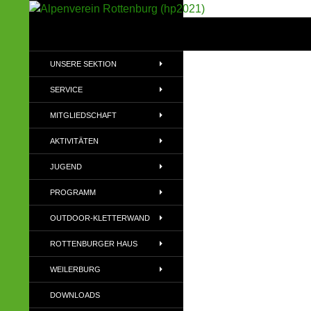
Suchen
Alpenverein Rottenburg (hp2021)
Sektion im Deutschen Alpenverein
UNSERE SEKTION
(DAV)
SERVICE
MITGLIEDSCHAFT
AKTIVITÄTEN
JUGEND
PROGRAMM
OUTDOOR-KLETTERWAND
ROTTENBURGER HAUS
WEILERBURG
DOWNLOADS