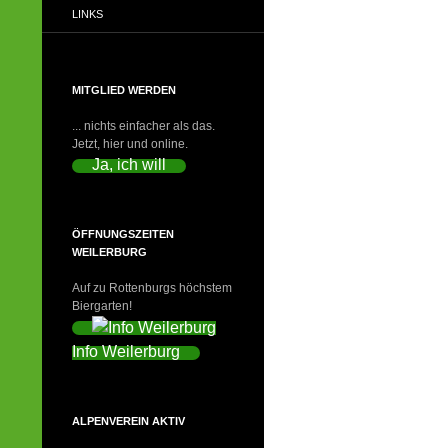
LINKS
MITGLIED WERDEN
... nichts einfacher als das.
Jetzt, hier und online.
Ja, ich will
ÖFFNUNGSZEITEN
WEILERBURG
Auf zu Rottenburgs höchstem
Biergarten!
Info Weilerburg
ALPENVEREIN AKTIV