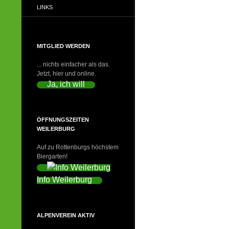
LINKS
MITGLIED WERDEN
... nichts einfacher als das.
Jetzt, hier und online.
Ja, ich will
ÖFFNUNGSZEITEN
WEILERBURG
Auf zu Rottenburgs höchstem
Biergarten!
Info Weilerburg
ALPENVEREIN AKTIV