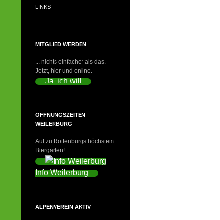
LINKS
MITGLIED WERDEN
... nichts einfacher als das.
Jetzt, hier und online.
Ja, ich will
ÖFFNUNGSZEITEN
WEILERBURG
Auf zu Rottenburgs höchstem
Biergarten!
Info Weilerburg
ALPENVEREIN AKTIV