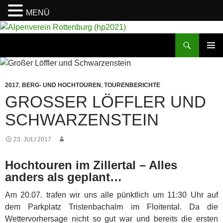
MENÜ
Suchen
Alpenverein Rottenburg (hp2021)
ZUM
PRIMÄR
INHALT
MENÜ
SPRINGEN
2017
,
BERG- UND HOCHTOUREN
,
TOURENBERICHTE
GROSSER LÖFFLER UND S
CHWARZENSTEIN
23. JULI 2017
Hochtouren im Zillertal – Alles
anders als geplant…
Am 20.07. trafen wir uns alle pünktlich um 11:30 Uhr auf
dem Parkplatz Tristenbachalm im Floitental. Da die
Wettervorhersage nicht so gut war und bereits die ersten