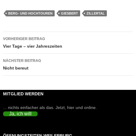
BERG- UND HOCHTOUREN
GIESBERT
ZILLERTAL
Beitragsnavigation
VORHERIGER BEITRAG
Vier Tage – vier Jahreszeiten
NÄCHSTER BEITRAG
Nicht bereut
MITGLIED WERDEN
... nichts einfacher als das. Jetzt, hier und online.
Ja, ich will
ÖFFNUNGSZEITEN WEILERBURG