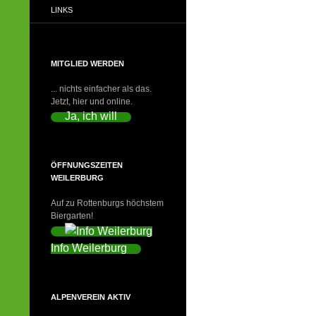
LINKS
MITGLIED WERDEN
... nichts einfacher als das.
Jetzt, hier und online.
Ja, ich will
ÖFFNUNGSZEITEN
WEILERBURG
Auf zu Rottenburgs höchstem
Biergarten!
Info Weilerburg
ALPENVEREIN AKTIV