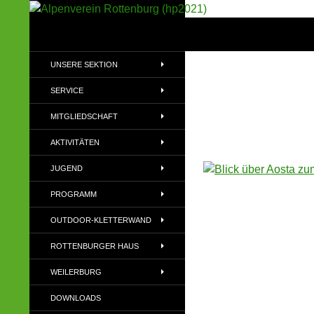
Suchen
Alpenverein Rottenburg (hp2021)
Sektion im Deutschen Alpenverein
UNSERE SEKTION
(DAV)
SERVICE
MITGLIEDSCHAFT
AKTIVITÄTEN
JUGEND
PROGRAMM
OUTDOOR-KLETTERWAND
ROTTENBURGER HAUS
WEILERBURG
DOWNLOADS