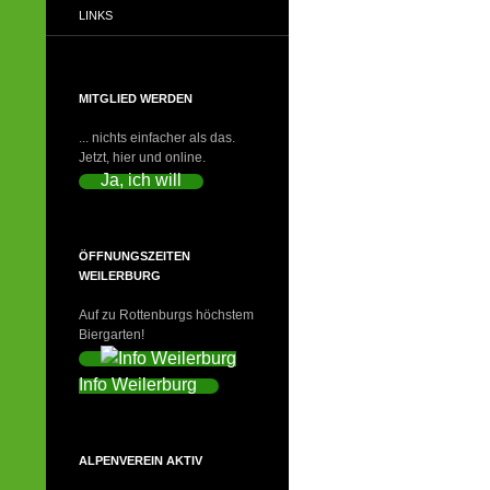
LINKS
MITGLIED WERDEN
... nichts einfacher als das.
Jetzt, hier und online.
Ja, ich will
ÖFFNUNGSZEITEN
WEILERBURG
Auf zu Rottenburgs höchstem
Biergarten!
Info Weilerburg
ALPENVEREIN AKTIV