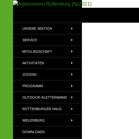
Suchen
Alpenverein Rottenburg (hp2021)
Sektion im Deutschen Alpenverein
UNSERE SEKTION
(DAV)
SERVICE
MITGLIEDSCHAFT
AKTIVITÄTEN
JUGEND
PROGRAMM
OUTDOOR-KLETTERWAND
ROTTENBURGER HAUS
WEILERBURG
DOWNLOADS